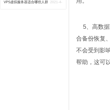
用。
2021-4-23
VPS虚拟服务器适合哪些人群
2021-4-
22
5、高数
合备份恢复
不会受到影
帮助，这可