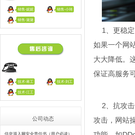
4000-618-418
销售-妮妮
销售-小琦
销售-黛黛
1、更稳
如果一个网
大大降低。
售后咨询
保证高服务
18995994587
技术-蒋工
技术-刘工
技术-江工
2、抗攻
公司动态
攻击，网站
功能，如DD
信息源入网安全责任书（用户必读）